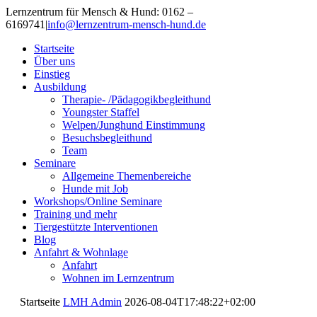
Lernzentrum für Mensch & Hund: 0162 –
6169741
|
info@lernzentrum-mensch-hund.de
Startseite
Über uns
Einstieg
Ausbildung
Therapie- /Pädagogikbegleithund
Youngster Staffel
Welpen/Junghund Einstimmung
Besuchsbegleithund
Team
Seminare
Allgemeine Themenbereiche
Hunde mit Job
Workshops/Online Seminare
Training und mehr
Tiergestützte Interventionen
Blog
Anfahrt & Wohnlage
Anfahrt
Wohnen im Lernzentrum
Startseite
LMH Admin
2026-08-04T17:48:22+02:00