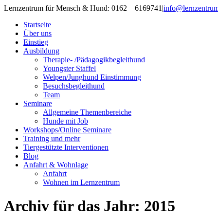
Lernzentrum für Mensch & Hund: 0162 – 6169741
|
info@lernzentru
Startseite
Über uns
Einstieg
Ausbildung
Therapie- /Pädagogikbegleithund
Youngster Staffel
Welpen/Junghund Einstimmung
Besuchsbegleithund
Team
Seminare
Allgemeine Themenbereiche
Hunde mit Job
Workshops/Online Seminare
Training und mehr
Tiergestützte Interventionen
Blog
Anfahrt & Wohnlage
Anfahrt
Wohnen im Lernzentrum
Archiv für das Jahr:
2015