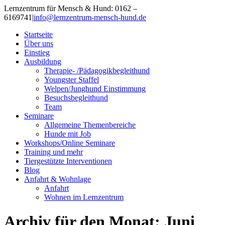
Lernzentrum für Mensch & Hund: 0162 –
6169741
|
info@lernzentrum-mensch-hund.de
Startseite
Über uns
Einstieg
Ausbildung
Therapie- /Pädagogikbegleithund
Youngster Staffel
Welpen/Junghund Einstimmung
Besuchsbegleithund
Team
Seminare
Allgemeine Themenbereiche
Hunde mit Job
Workshops/Online Seminare
Training und mehr
Tiergestützte Interventionen
Blog
Anfahrt & Wohnlage
Anfahrt
Wohnen im Lernzentrum
Archiv für den Monat:
Juni