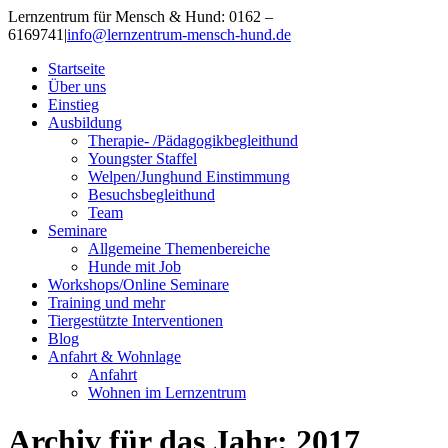
Lernzentrum für Mensch & Hund: 0162 –
6169741
|
info@lernzentrum-mensch-hund.de
Startseite
Über uns
Einstieg
Ausbildung
Therapie- /Pädagogikbegleithund
Youngster Staffel
Welpen/Junghund Einstimmung
Besuchsbegleithund
Team
Seminare
Allgemeine Themenbereiche
Hunde mit Job
Workshops/Online Seminare
Training und mehr
Tiergestützte Interventionen
Blog
Anfahrt & Wohnlage
Anfahrt
Wohnen im Lernzentrum
Archiv für das Jahr:
2017