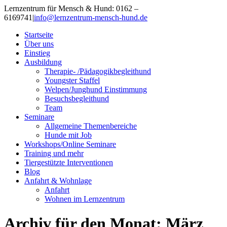
Lernzentrum für Mensch & Hund: 0162 –
6169741
|
info@lernzentrum-mensch-hund.de
Startseite
Über uns
Einstieg
Ausbildung
Therapie- /Pädagogikbegleithund
Youngster Staffel
Welpen/Junghund Einstimmung
Besuchsbegleithund
Team
Seminare
Allgemeine Themenbereiche
Hunde mit Job
Workshops/Online Seminare
Training und mehr
Tiergestützte Interventionen
Blog
Anfahrt & Wohnlage
Anfahrt
Wohnen im Lernzentrum
Archiv für den Monat:
März